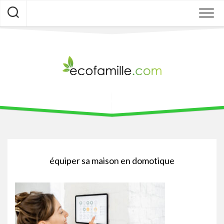
Skip
to
content
équiper sa maison en domotique