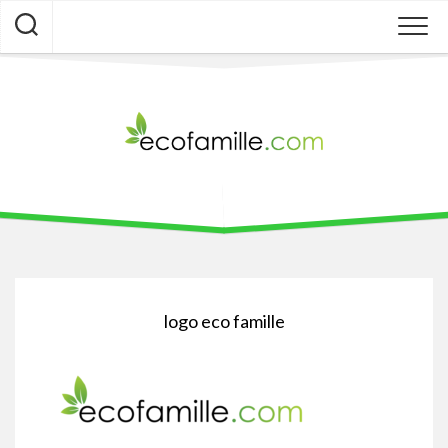
Skip
to
content
logo eco famille