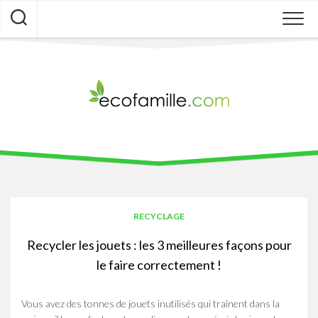
Skip
to
content
RECYCLAGE
Recycler les jouets : les 3 meilleures façons pour
le faire correctement !
Vous avez des tonnes de jouets inutilisés qui traînent dans la